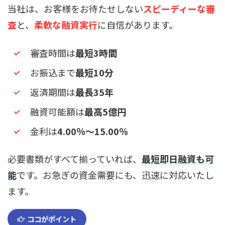
当社は、お客様をお待たせしない
スピーディーな審
査
と、
柔軟な融資実行
に自信があります。
審査時間は
最短3時間
お振込まで
最短10分
返済期間は
最長35年
融資可能額は
最高5億円
金利は
4.00％～15.00％
必要書類がすべて揃っていれば、
最短即日融資も可
能
です。お急ぎの資金需要にも、迅速に対応いたし
ます。
ココがポイント