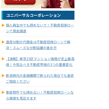
ユニバーサルコーポレーション
個人再生中でも諦めないで！不動産担保ロー
ンで資金調達
遺産分割の代償金は不動産担保ローンで解
決！スムーズな分割協議の進め方
【速報】東京23区マンション価格が史上最高
値！今知るべき不動産市場の3つの重要変化
新潟県内の金融機関で断られた場合でも是非
ご相談ください
事故物件でも諦めない！不動産担保ローンな
ら価値を見出せます