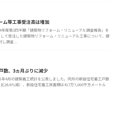
ォーム等工事受注高は増加
024年度第3四半期「建築物リフォーム・リニューアル調査報告」を
として受注した建築物リフォーム・リニューアル工事について、建
し調査 ...
戸数、3ヵ月ぶりに減少
025年4月の建築着工統計を公表しました。同月の新設住宅着工戸数
月比26.6％減）、新設住宅着工床面積は417万7,000平方メートル