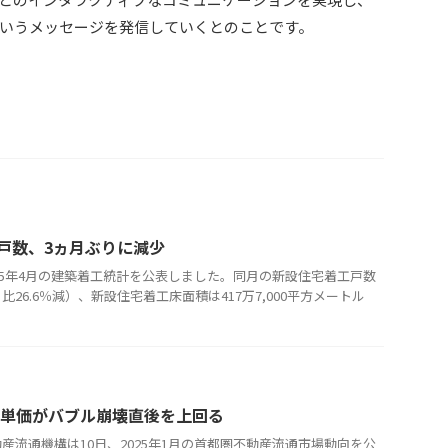
いうメッセージを発信していくとのことです。
戸数、3ヵ月ぶりに減少
025年4月の建築着工統計を公表しました。同月の新設住宅着工戸数
月比26.6％減）、新設住宅着工床面積は417万7,000平方メートル
米単価がバブル崩壊直後を上回る
産流通機構は10日、2025年1月の首都圏不動産流通市場動向を公