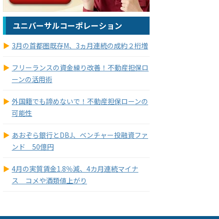
ユニバーサルコーポレーション
3月の首都圏既存M、3ヵ月連続の成約２桁増
フリーランスの資金繰り改善！不動産担保ロ
ーンの活用術
外国籍でも諦めないで！不動産担保ローンの
可能性
あおぞら銀行とDBJ、ベンチャー投融資ファ
ンド 50億円
4月の実質賃金1.8％減、4カ月連続マイナ
ス コメや酒類値上がり