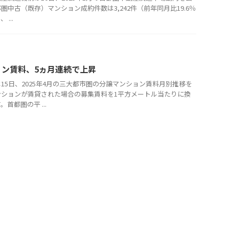
中古（既存）マンション成約件数は3,242件（前年同月比19.6％
...
ン賃料、5ヵ月連続で上昇
15日、2025年4月の三大都市圏の分譲マンション賃料月別推移を
ンションが賃貸された場合の募集賃料を1平方メートル当たりに換
首都圏の平 ...