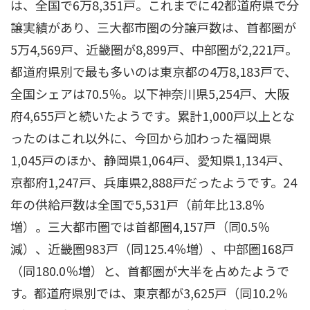
は、全国で6万8,351戸。これまでに42都道府県で分
譲実績があり、三大都市圏の分譲戸数は、首都圏が
5万4,569戸、近畿圏が8,899戸、中部圏が2,221戸。
都道府県別で最も多いのは東京都の4万8,183戸で、
全国シェアは70.5％。以下神奈川県5,254戸、大阪
府4,655戸と続いたようです。累計1,000戸以上とな
ったのはこれ以外に、今回から加わった福岡県
1,045戸のほか、静岡県1,064戸、愛知県1,134戸、
京都府1,247戸、兵庫県2,888戸だったようです。24
年の供給戸数は全国で5,531戸（前年比13.8％
増）。三大都市圏では首都圏4,157戸（同0.5％
減）、近畿圏983戸（同125.4％増）、中部圏168戸
（同180.0％増）と、首都圏が大半を占めたようで
す。都道府県別では、東京都が3,625戸（同10.2％