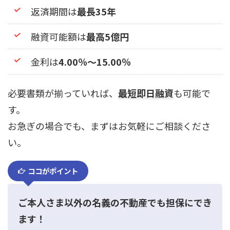
返済期間は
最長35年
融資可能額は
最高5億円
金利は
4.00％～15.00％
必要書類が揃っていれば、
最短即日融資
も可能で
す。
お急ぎの場合でも、まずはお気軽にご相談くださ
い。
ココがポイント
ご本人さま以外の名義の不動産でも担保にでき
ます！