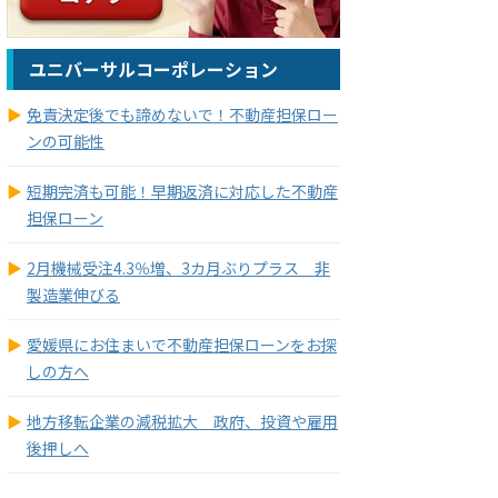
ユニバーサルコーポレーション
免責決定後でも諦めないで！不動産担保ロー
ンの可能性
短期完済も可能！早期返済に対応した不動産
担保ローン
2月機械受注4.3％増、3カ月ぶりプラス 非
製造業伸びる
愛媛県にお住まいで不動産担保ローンをお探
しの方へ
地方移転企業の減税拡大 政府、投資や雇用
後押しへ