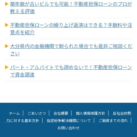
築年数が古いビルでも可能！不動産担保ローンのプロが
教える評価
不動産担保ローンの繰り上げ返済はできる？手数料や注
意点を紹介
大分県内の金融機関で断られた場合でも是非ご相談くだ
さい
パート・アルバイトでも諦めないで！不動産担保ローン
で資金調達
ホーム
ごあいさつ
会社概要
個人情報保護方針
反社会的勢
力に対する基本方針
指定紛争解決機関について
ご融資までの流れ
お問い合わせ