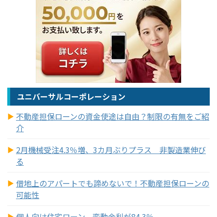
ユニバーサルコーポレーション
不動産担保ローンの資金使途は自由？制限の有無をご紹
介
2月機械受注4.3％増、3カ月ぶりプラス 非製造業伸び
る
借地上のアパートでも諦めないで！不動産担保ローンの
可能性
個人向け住宅ローン、変動金利が84.3％