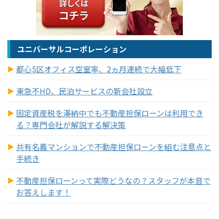
ユニバーサルコーポレーション
都心5区オフィス空室率、2ヵ月連続で大幅低下
東急不HD、民泊サービスの新会社設立
固定資産税を滞納中でも不動産担保ローンは利用でき
る？専門会社が解説する解決策
共有名義マンションで不動産担保ローンを組む注意点と
手続き
不動産担保ローンって実際どうなの？スタッフが本音で
お答えします！