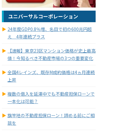
ユニバーサルコーポレーション
24年度GDP0.8％増、名目で初の600兆円超
え 4年連続プラス
【速報】東京23区マンション価格が史上最高
値！今知るべき不動産市場の3つの重要変化
全国4レインズ、既存M成約価格は4ヵ月連続
上昇
複数の借入を延滞中でも不動産担保ローンで
一本化は可能？
旗竿地の不動産担保ローン！諦める前にご相
談を